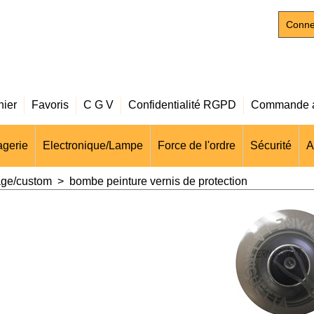
Conne
nier
Favoris
C G V
Confidentialité RGPD
Commande a
gerie
Electronique/Lampe
Force de l'ordre
Sécurité
A
age/custom
>
bombe peinture vernis de protection