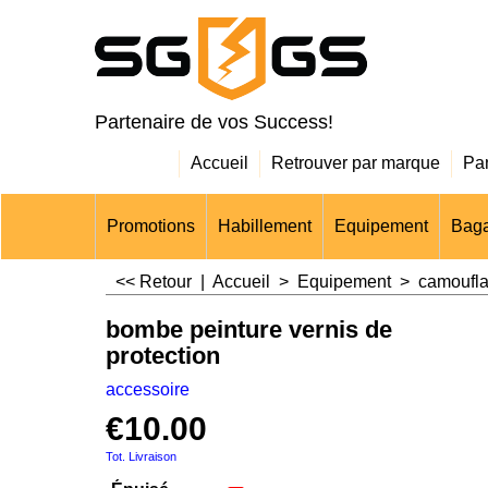
Partenaire de vos Success!
Accueil
Retrouver par marque
Pa
Promotions
Habillement
Equipement
Baga
<< Retour
|
Accueil
>
Equipement
>
camoufl
bombe peinture vernis de
protection
accessoire
€
10.00
Tot. Livraison