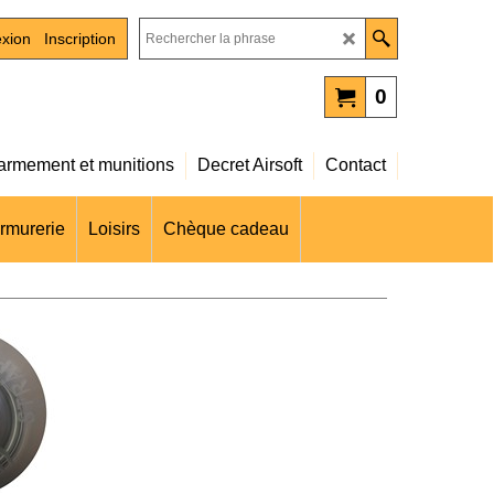
xion
Inscription
0
rmement et munitions
Decret Airsoft
Contact
rmurerie
Loisirs
Chèque cadeau