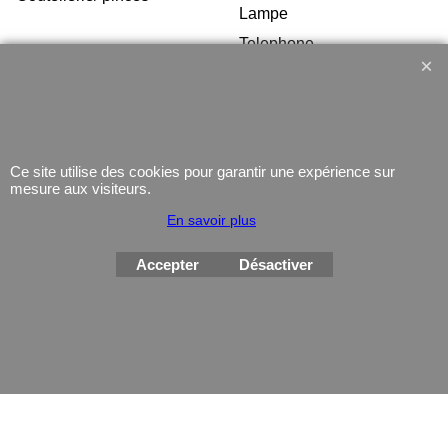
Lampe
Telephone
GPS
Montres
Ce site utilise des cookies pour garantir une expérience sur
mesure aux visiteurs.
En savoir plus
Boutique en ligne créés
avec le logiciel
Accepter
Désactiver
eCommerce ShopFactory