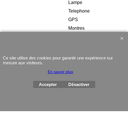
Lampe
Telephone
GPS
Montres
Ce site utilise des cookies pour garantir une expérience sur
mesure aux visiteurs.
Boutique en ligne créés
En savoir plus
avec le logiciel
eCommerce ShopFactory
Accepter
Désactiver