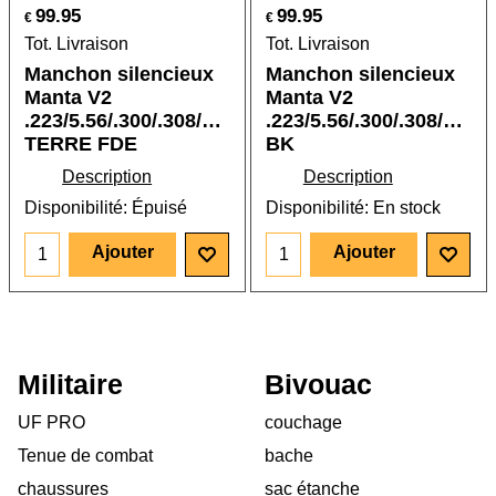
99.95
99.95
€
€
Tot. Livraison
Tot. Livraison
Manchon silencieux
Manchon silencieux
Manta V2
Manta V2
.223/5.56/.300/.308/7.62
.223/5.56/.300/.308/7.62
TERRE FDE
BK
Description
Description
Disponibilité
: Épuisé
Disponibilité
: En stock
Ajouter
Ajouter
Militaire
Bivouac
UF PRO
couchage
Tenue de combat
bache
chaussures
sac étanche