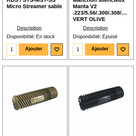
RDS / STS-MST-SS
Manchon silencieux
Micro Streamer sable
Manta V2
.223/5.56/.300/.308/7.62
VERT OLIVE
Description
Description
Disponibilité
: En stock
Disponibilité
: Épuisé
Ajouter
Ajouter