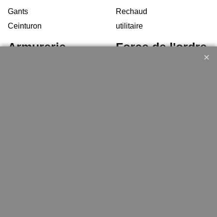
Gants
Rechaud
Ceinturon
utilitaire
Armurerie
Force de l'ordre
Arme de poing Cat.B
Vetements
Armes d'épaule Cat.B
chaussures d'interventions
Arme Cat.C
Équipement
Armes d'occasion
Gilets Pare-balles
Munitions
Electronique
Coutellerie/ pinces
Lampe
Telephone
GPS
Montres