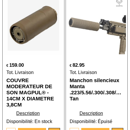
159.00
82.95
€
€
Tot. Livraison
Tot. Livraison
COUVRE
Manchon silencieux
MODERATEUR DE
Manta
SON MAGPUL® -
.223/5.56/.300/.308/7.62
14CM X DIAMETRE
Tan
3,8CM
Description
Description
Disponibilité
: En stock
Disponibilité
: Épuisé